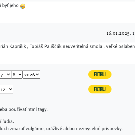
i byť jeho
16.01.2025
, 
drián Kaprálik , Tobiáš Pališčák neuveritelná smola , veľké oslaben
reba používať html tagy.
 ľudia.
och zmazať vulgárne, urážlivé alebo nezmyselné príspevky.