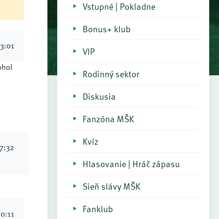
Vstupné | Pokladne
Bonus+ klub
23:01
VIP
ohol
Rodinný sektor
Diskusia
Fanzóna MŠK
Kvíz
07:32
Hlasovanie | Hráč zápasu
Sieň slávy MŠK
Fanklub
20:11