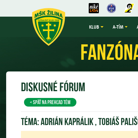
KLUB
A-TÍM
Fanzón
Diskusné fórum
< späť na prehľad tém
Téma:
Adrián Kaprálik , Tobiáš Pali