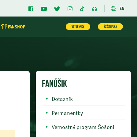
EN
FANSHOP
VSTUPENKY
ŠOŠON PLAY
FANÚŠIK
Dotazník
Permanentky
Vernostný program Šošoni