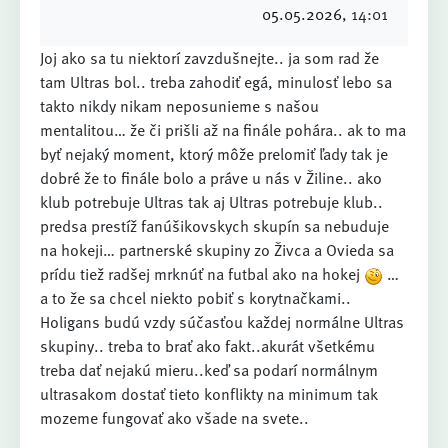
05.05.2026
, 14:01
Joj ako sa tu niektorí zavzdušnejte.. ja som rad že
tam Ultras bol.. treba zahodiť egá, minulosť lebo sa
takto nikdy nikam neposunieme s našou
mentalitou… že či prišli až na finále pohára.. ak to ma
byť nejaký moment, ktorý môže prelomiť ľady tak je
dobré že to finále bolo a práve u nás v Žiline.. ako
klub potrebuje Ultras tak aj Ultras potrebuje klub..
predsa prestíž fanúšikovskych skupín sa nebuduje
na hokeji… partnerské skupiny zo Živca a Ovieda sa
prídu tiež radšej mrknúť na futbal ako na hokej
…
a to že sa chcel niekto pobiť s korytnačkami..
Holigans budú vzdy súčasťou každej normálne Ultras
skupiny.. treba to brať ako fakt..akurát všetkému
treba dať nejakú mieru..keď sa podarí normálnym
ultrasakom dostať tieto konflikty na minimum tak
mozeme fungovať ako všade na svete..