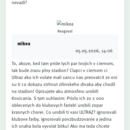
nevadi?
Reagovat
mikea
05.05.2026
, 14:06
To, akoze, ked tam pride tych par tvojich v ciernom,
tak bude zrazu plny stadion? Clapci v ciernom ci
Ultraz ako ich volate mali sancu nas presvatcit ze oni
su ti co dokazu strhnut zilinskeho divaka aby chodil
na stadion! Opisujete aku atmosferu urobili
Kosicania. S tym suhlasim: Prislo ich zo 2 000
oblecenych do klubovych farieb! urobili zopar
krasnych chorei. Co urobili ti vasi ULTRAZ? ignorovali
klubove farby, ignorovali povzbudzovanie a jedina
ich snaha bola vyvolat bitku! Ako ma teda chcete