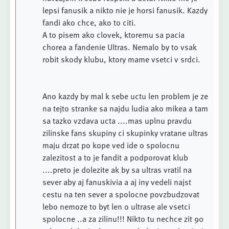
lepsi fanusik a nikto nie je horsi fanusik. Kazdy
fandi ako chce, ako to citi.
A to pisem ako clovek, ktoremu sa pacia
chorea a fandenie Ultras. Nemalo by to vsak
robit skody klubu, ktory mame vsetci v srdci.
Ano kazdy by mal k sebe uctu len problem je ze
na tejto stranke sa najdu ludia ako mikea a tam
sa tazko vzdava ucta ....mas uplnu pravdu
zilinske fans skupiny ci skupinky vratane ultras
maju drzat po kope ved ide o spolocnu
zalezitost a to je fandit a podporovat klub
....preto je dolezite ak by sa ultras vratil na
sever aby aj fanuskivia a aj iny vedeli najst
cestu na ten sever a spolocne povzbudzovat
lebo nemoze to byt len o ultrase ale vsetci
spolocne ..a za zilinu!!! Nikto tu nechce zit 90