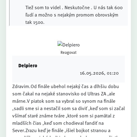
Tiež som to videl . Neskutočne . U nás tak 600
ľudí a možno s nejakým promom obrovským
tak 1500.
Reagovat
Delpiero
16.05.2026
, 01:20
Zdravim.Od finále ubehol nejaký čas a dlhšiu dobu
som čakal na nejaké stanovisko od Ultras ZA ,ale
márne.V piatok som sa vybral so synom na finále
,sadli sme si a nestačil som sa diviť ,keď som si začal
všímať staré známe tváre ,ktoré som si pamätal z
mladších čias ,keď som chodieval fandiť na
Sever.Zrazu keď je finále ,išiel bojkot stranou a