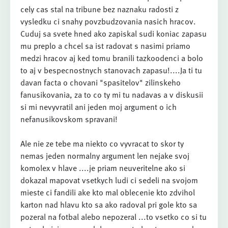
cely cas stal na tribune bez naznaku radosti z
vysledku ci snahy povzbudzovania nasich hracov.
Cuduj sa svete hned ako zapiskal sudi koniac zapasu
mu preplo a chcel sa ist radovat s nasimi priamo
medzi hracov aj ked tomu branili tazkoodenci a bolo
to aj v bespecnostnych stanovach zapasu!....Ja ti tu
davan facta o chovani "spasitelov" zilinskeho
fanusikovania, za to co ty mi tu nadavas a v diskusii
si mi nevyvratil ani jeden moj argument o ich
nefanusikovskom spravani!
Ale nie ze tebe ma niekto co vyvracat to skor ty
nemas jeden normalny argument len nejake svoj
komolex v hlave ....je priam neuveritelne ako si
dokazal mapovat vsetkych ludi ci sedeli na svojom
mieste ci fandili ake kto mal oblecenie kto zdvihol
karton nad hlavu kto sa ako radoval pri gole kto sa
pozeral na fotbal alebo nepozeral ...to vsetko co si tu