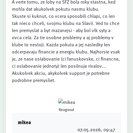
A verte tomu, ze loby na SFZ bola roky stastna, ked
mohla dat akukolvek pokutu nasmu klubu.
Skuste si kuknut, co vcera sposobili chlapi, co len
tak nieco chceli, svojmu klubu na Slavii. Ved to chce
len premyslat a byt mazanejsi - aby bol vlk syty a
ovca cela. Za tie osobne problemy a aj problemy v
klube to nestoji. Kazda pokuta a jej nasledky len
odcerpavaju financie a energiu klubu. Najhorsie vsak
je, ze nase oslabovanie (ci fanuskovske, ci financne,
ci oslabovanie jednoty) len posilnuje rivalov...
Akukolvek akciu, akykolvek support je potrebne
podrobne premysliet.
Reagovat
mikea
07.05.2026
, 09:47