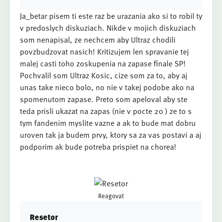
Ja_betar pisem ti este raz be urazania ako si to robil ty
v predoslych diskuziach. Nikde v mojich diskuziach
som nenapisal, ze nechcem aby Ultraz chodili
povzbudzovat nasich! Kritizujem len spravanie tej
malej casti toho zoskupenia na zapase finale SP!
Pochvalil som Ultraz Kosic, cize som za to, aby aj
unas take nieco bolo, no nie v takej podobe ako na
spomenutom zapase. Preto som apeloval aby ste
teda prisli ukazat na zapas (nie v pocte 20 ) ze to s
tym fandenim myslite vazne a ak to bude mat dobru
uroven tak ja budem prvy, ktory sa za vas postavi a aj
podporim ak bude potreba prispiet na chorea!
Reagovat
Resetor