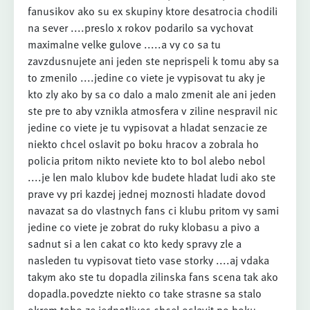
fanusikov ako su ex skupiny ktore desatrocia chodili
na sever ....preslo x rokov podarilo sa vychovat
maximalne velke gulove .....a vy co sa tu
zavzdusnujete ani jeden ste neprispeli k tomu aby sa
to zmenilo ....jedine co viete je vypisovat tu aky je
kto zly ako by sa co dalo a malo zmenit ale ani jeden
ste pre to aby vznikla atmosfera v ziline nespravil nic
jedine co viete je tu vypisovat a hladat senzacie ze
niekto chcel oslavit po boku hracov a zobrala ho
policia pritom nikto neviete kto to bol alebo nebol
....je len malo klubov kde budete hladat ludi ako ste
prave vy pri kazdej jednej moznosti hladate dovod
navazat sa do vlastnych fans ci klubu pritom vy sami
jedine co viete je zobrat do ruky klobasu a pivo a
sadnut si a len cakat co kto kedy spravy zle a
nasleden tu vypisovat tieto vase storky ....aj vdaka
takym ako ste tu dopadla zilinska fans scena tak ako
dopadla.povedzte niekto co take strasne sa stalo
okrem toho ze jednotlivec chcel oslavit po boku