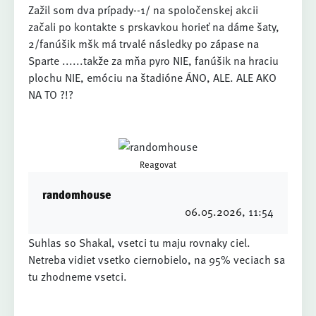
Zažil som dva prípady--1/ na spoločenskej akcii
začali po kontakte s prskavkou horieť na dáme šaty,
2/fanúšik mšk má trvalé následky po zápase na
Sparte ......takže za mňa pyro NIE, fanúšik na hraciu
plochu NIE, emóciu na štadióne ÁNO, ALE. ALE AKO
NA TO ?!?
Reagovat
randomhouse
06.05.2026
, 11:54
Suhlas so Shakal, vsetci tu maju rovnaky ciel.
Netreba vidiet vsetko ciernobielo, na 95% veciach sa
tu zhodneme vsetci.