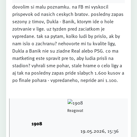
dovolim si malu poznamku. na FB mi vyskocil
prispevok od nasich ceskych bratov. posledny zapas
sezony 2 timov, Dukla - Banik, ktorym ide o hole
zotrvanie v lige. uz tyzden pred zaciatkom je
vypredane. tak sa pytam, kolko ludi by prislo, ak by
nam islo o zachranu? nehovorte mi tu kvalite ligy,
Dukla a Banik nie su ziadne Real alebo PSG. co ma
martketing este spravit pre to, aby ludia prisli na
stadion? vyhrali sme pohar, stale hrame o celo ligy a
aj tak na posledny zapas pride slabych 1.600 kusov a
po finale pohara - vypredaneho, nepride ani 1.100.
Reagovat
1908
19.05.2026
, 15:36