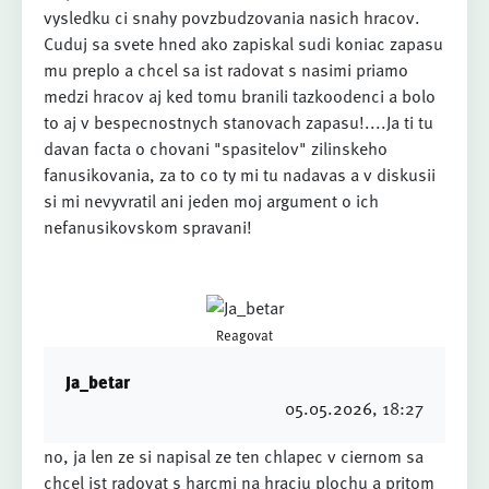
vysledku ci snahy povzbudzovania nasich hracov.
Cuduj sa svete hned ako zapiskal sudi koniac zapasu
mu preplo a chcel sa ist radovat s nasimi priamo
medzi hracov aj ked tomu branili tazkoodenci a bolo
to aj v bespecnostnych stanovach zapasu!....Ja ti tu
davan facta o chovani "spasitelov" zilinskeho
fanusikovania, za to co ty mi tu nadavas a v diskusii
si mi nevyvratil ani jeden moj argument o ich
nefanusikovskom spravani!
Reagovat
Ja_betar
05.05.2026
, 18:27
no, ja len ze si napisal ze ten chlapec v ciernom sa
chcel ist radovat s harcmi na hraciu plochu a pritom