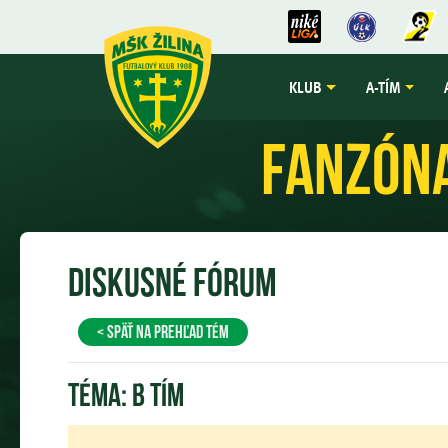
KLUB
A-TÍM
Fanzón
Diskusné fórum
< späť na prehľad tém
Téma:
B tím