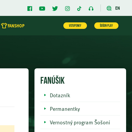
EN
FANSHOP
VSTUPENKY
ŠOŠON PLAY
FANÚŠIK
Dotazník
Permanentky
Vernostný program Šošoni