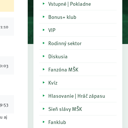
Vstupné | Pokladne
Bonus+ klub
11:10
VIP
Rodinný sektor
Diskusia
20:03
Fanzóna MŠK
Kvíz
Hlasovanie | Hráč zápasu
19:53
Sieň slávy MŠK
u aj
Fanklub