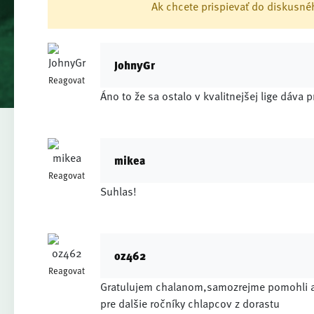
Ak chcete prispievať do diskusnéh
JohnyGr
Reagovat
Áno to že sa ostalo v kvalitnejšej lige dáva 
mikea
Reagovat
Suhlas!
oz462
Reagovat
Gratulujem chalanom,samozrejme pomohli aj ch
pre dalšie ročníky chlapcov z dorastu