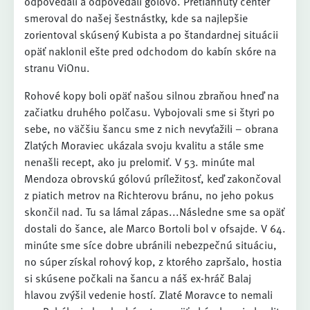
odpovedali a odpovedali gólovo. Pretiahnutý center
smeroval do našej šestnástky, kde sa najlepšie
zorientoval skúsený Kubista a po štandardnej situácii
opäť naklonil ešte pred odchodom do kabín skóre na
stranu ViOnu.
Rohové kopy boli opäť našou silnou zbraňou hneď na
začiatku druhého polčasu. Vybojovali sme si štyri po
sebe, no väčšiu šancu sme z nich nevyťažili – obrana
Zlatých Moraviec ukázala svoju kvalitu a stále sme
nenašli recept, ako ju prelomiť. V 53. minúte mal
Mendoza obrovskú gólovú príležitosť, keď zakončoval
z piatich metrov na Richterovu bránu, no jeho pokus
skončil nad. Tu sa lámal zápas...Následne sme sa opäť
dostali do šance, ale Marco Bortoli bol v ofsajde. V 64.
minúte sme síce dobre ubránili nebezpečnú situáciu,
no súper získal rohový kop, z ktorého zapršalo, hostia
si skúsene počkali na šancu a náš ex-hráč Balaj
hlavou zvýšil vedenie hostí. Zlaté Moravce to nemali