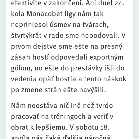
efektivite v zakončení. Ani duel 24.
kola Monacobet ligy nám tak
nepriniesol úsmev na tvárach,
štvrtýkrát v rade sme nebodovali. V
prvom dejstve sme ešte na presný
zásah hostí odpovedali exportným
gólom, no ešte do prestávky išli do
vedenia opäť hostia a tento náskok
po zmene strán ešte navýšili.
Nám neostáva nič iné než tvrdo
pracovať na tréningoch a veriť v
obrat k lepšiemu. V sobotu 18.
apríla nás čaká ďalšia náročná