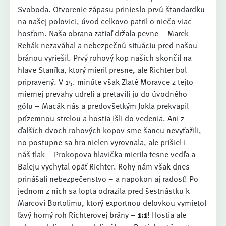
Svoboda. Otvorenie zápasu prinieslo prvú štandardku
na našej polovici, úvod celkovo patril o niečo viac
hosťom. Naša obrana zatiaľ držala pevne – Marek
Rehák nezaváhal a nebezpečnú situáciu pred našou
bránou vyriešil. Prvý rohový kop našich skončil na
hlave Staníka, ktorý mieril presne, ale Richter bol
pripravený. V 15. minúte však Zlaté Moravce z tejto
miernej prevahy udreli a pretavili ju do úvodného
gólu – Macák nás a predovšetkým Jokla prekvapil
prízemnou strelou a hostia išli do vedenia. Ani z
ďalších dvoch rohových kopov sme šancu nevyťažili,
no postupne sa hra nielen vyrovnala, ale prišiel i
náš tlak – Prokopova hlavička mierila tesne vedľa a
Baleju vychytal opäť Richter. Rohy nám však dnes
prinášali nebezpečenstvo – a napokon aj radosť! Po
jednom z nich sa lopta odrazila pred šestnástku k
Marcovi Bortolimu, ktorý exportnou delovkou vymietol
ľavý horný roh Richterovej brány –
1:1
! Hostia ale