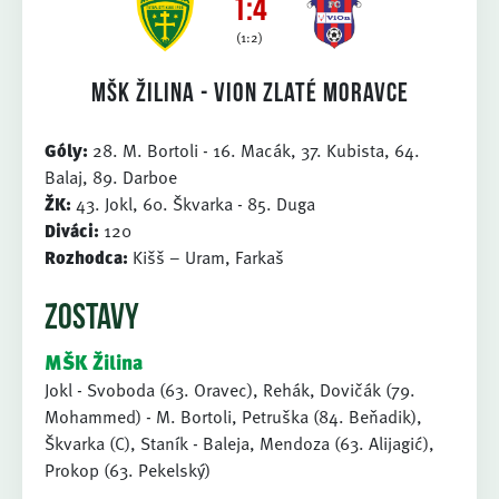
1:4
(1:2)
MŠK Žilina - ViON Zlaté Moravce
Góly:
28. M. Bortoli - 16. Macák, 37. Kubista, 64.
Balaj, 89. Darboe
ŽK:
43. Jokl, 60. Škvarka - 85. Duga
Diváci:
120
Rozhodca:
Kišš – Uram, Farkaš
ZOSTAVY
MŠK Žilina
Jokl - Svoboda (63. Oravec), Rehák, Dovičák (79.
Mohammed) - M. Bortoli, Petruška (84. Beňadik),
Škvarka (C), Staník - Baleja, Mendoza (63. Alijagić),
Prokop (63. Pekelský)