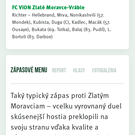
FC ViON Zlaté Moravce-Vráble
Richter – Hellebrand, Mrva, Nonikashvili (57.
Mondek), Kubista, Duga (C), Kadlec, Macák (57.
Ousaye), Bukata (69. Totka), Balaj (83. Pudil), L.
Bortoli (83. Darboe)
ZÁPASOVÉ MENU
Report
Hlasy
Fotogaléria
Taký typický zápas proti Zlatým
Moravciam – vcelku vyrovnaný duel
skúsenejší hostia preklopili na
svoju stranu vďaka kvalite a