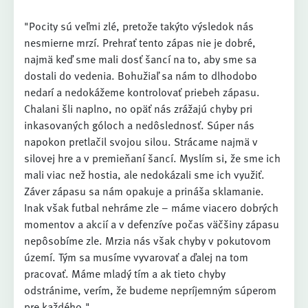
"Pocity sú veľmi zlé, pretože takýto výsledok nás
nesmierne mrzí. Prehrať tento zápas nie je dobré,
najmä keď sme mali dosť šancí na to, aby sme sa
dostali do vedenia. Bohužiaľ sa nám to dlhodobo
nedarí a nedokážeme kontrolovať priebeh zápasu.
Chalani šli naplno, no opäť nás zrážajú chyby pri
inkasovaných góloch a nedôslednosť. Súper nás
napokon pretlačil svojou silou. Strácame najmä v
silovej hre a v premieňaní šancí. Myslím si, že sme ich
mali viac než hostia, ale nedokázali sme ich využiť.
Záver zápasu sa nám opakuje a prináša sklamanie.
Inak však futbal nehráme zle – máme viacero dobrých
momentov a akcií a v defenzíve počas väčšiny zápasu
nepôsobíme zle. Mrzia nás však chyby v pokutovom
území. Tým sa musíme vyvarovať a ďalej na tom
pracovať. Máme mladý tím a ak tieto chyby
odstránime, verím, že budeme nepríjemným súperom
pre každého."