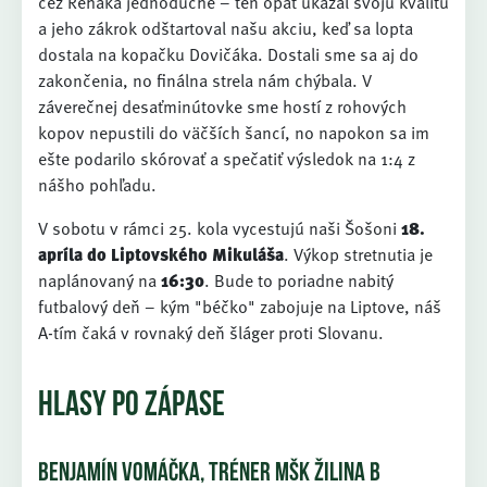
cez Reháka jednoduché – ten opäť ukázal svoju kvalitu
a jeho zákrok odštartoval našu akciu, keď sa lopta
dostala na kopačku Dovičáka. Dostali sme sa aj do
zakončenia, no finálna strela nám chýbala. V
záverečnej desaťminútovke sme hostí z rohových
kopov nepustili do väčších šancí, no napokon sa im
ešte podarilo skórovať a spečatiť výsledok na 1:4 z
nášho pohľadu.
V sobotu v rámci 25. kola vycestujú naši Šošoni
18.
apríla do Liptovského Mikuláša
. Výkop stretnutia je
naplánovaný na
16:30
. Bude to poriadne nabitý
futbalový deň – kým "béčko" zabojuje na Liptove, náš
A-tím čaká v rovnaký deň šláger proti Slovanu.
HLASY PO ZÁPASE
BENJAMÍN VOMÁČKA, TRÉNER MŠK ŽILINA B