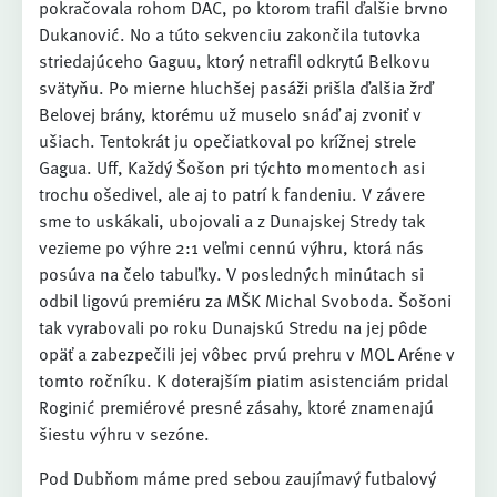
pokračovala rohom DAC, po ktorom trafil ďalšie brvno
Dukanović. No a túto sekvenciu zakončila tutovka
striedajúceho Gaguu, ktorý netrafil odkrytú Belkovu
svätyňu. Po mierne hluchšej pasáži prišla ďalšia žrď
Belovej brány, ktorému už muselo snáď aj zvoniť v
ušiach. Tentokrát ju opečiatkoval po krížnej strele
Gagua. Uff, Každý Šošon pri týchto momentoch asi
trochu ošedivel, ale aj to patrí k fandeniu. V závere
sme to uskákali, ubojovali a z Dunajskej Stredy tak
vezieme po výhre 2:1 veľmi cennú výhru, ktorá nás
posúva na čelo tabuľky. V posledných minútach si
odbil ligovú premiéru za MŠK Michal Svoboda. Šošoni
tak vyrabovali po roku Dunajskú Stredu na jej pôde
opäť a zabezpečili jej vôbec prvú prehru v MOL Aréne v
tomto ročníku. K doterajším piatim asistenciám pridal
Roginić premiérové presné zásahy, ktoré znamenajú
šiestu výhru v sezóne.
Pod Dubňom máme pred sebou zaujímavý futbalový