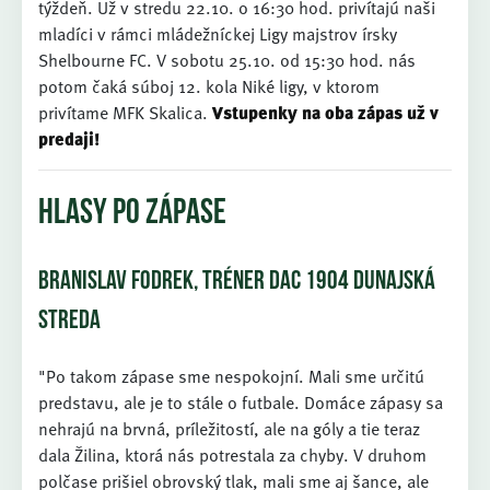
týždeň. Už v stredu 22.10. o 16:30 hod. privítajú naši
mladíci v rámci mládežníckej Ligy majstrov írsky
Shelbourne FC. V sobotu 25.10. od 15:30 hod. nás
potom čaká súboj 12. kola Niké ligy, v ktorom
privítame MFK Skalica.
Vstupenky na oba zápas už v
predaji!
HLASY PO ZÁPASE
BRANISLAV FODREK, TRÉNER DAC 1904 DUNAJSKÁ
STREDA
"Po takom zápase sme nespokojní. Mali sme určitú
predstavu, ale je to stále o futbale. Domáce zápasy sa
nehrajú na brvná, príležitostí, ale na góly a tie teraz
dala Žilina, ktorá nás potrestala za chyby. V druhom
polčase prišiel obrovský tlak, mali sme aj šance, ale