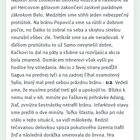
pri Hercovom gólovom zakončení zaskvel parádnym
zákrokom Belo. Medzitým sme stihli jeden nebezpečný
protiútok. Na bránu Popovića sme sa rútili v dobrom
počte, no Ďatko to zobral na seba a skrytou strelou
neurobil vôbec zle. Tretíkrát sme sa ale neradovali. V
ďalšom protiútoku to už Samo nevyriešil dobre,
Kačkovi to dal na päty a sľubne sa rozvíjaúca akcia
bola zmarená. Domácem trénerovi však vyšli po
hodine hry striedania. Akciu z ľavej strany predĺžil
Gagua na prednej tyči a na zadnej číhal osamotený
Sylla, ktorý mal pred sebou prázdnu bránu -
1:2
. Vedeli
sme, že musíme pridať tretí gól a upokojiť to. Blízko k
nemu mal v 68. minúte po Faškovej prihrávke Adang,
žiaľ, zvnútra šestnástky netrafil bránu. Infarktové stavy
sme prežili o dve minúty. Toľko šťastia, koľko pri nás
stálo v tejto situácií, sa vidí málokedy. Redzić
tečovanou delovkou spoza pokutového územia trafil
žrď a následná dorážka smerovala do brvna. Hra