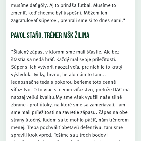
musíme dať góly. Aj to prináša futbal. Musíme to
zmeniť, keď chceme byť úspešní. Môžem len
zagratulovať súperovi, prehrali sme si to dnes sami."
PAVOL STAŇO, TRÉNER MŠK ŽILINA
"Šialený zápas, v ktorom sme mali šťastie. Ale bez
šťastia sa nedá hráť. Každý mal svoje príležitosti.
Súper si ich vytvoril naozaj veľa, pre nich je to krutý
výsledok. Tyčky, brvno, lietalo nám to tam...
Jednoznačne teda s pokorou berieme toto cenné
víťazstvo. O to viac si cením víťazstvo, pretože DAC má
naozaj veľkú kvalitu.My sme však využili naše silné
zbrane - protiútoky, na ktoré sme sa zameriavali. Tam
sme mali príležitosti na zavretie zápasu. Zápas na obe
strany útočný, ľudom sa to mohlo páčiť, nám trénerom
menej. Treba pochváliť obetavú defenzívu, tam sme
spravili krok vpred. Tešíme sa z troch bodov i