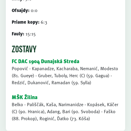
Ofsajdy:
0:0
Priame kopy:
6:3
Fauly:
15:15
ZOSTAVY
FC DAC 1904 Dunajská Streda
Popović - Kapanadze, Kacharaba, Nemanić, Modesto
(81. Gueye) - Gruber, Tuboly, Herc (C) (59. Gagua) -
Redzić, Dukanović, Ramadan (59. Sylla)
MŠK Žilina
Belko - Pališčák, Kaša, Narimanidze - Kopásek, Káčer
(C) (90. Hranica), Adang, Bari (90. Svoboda) - Faško
(88. Prokop), Roginić, Ďatko (73. Kóša)