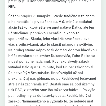
prestup je už konečne sfinalizovaný aj podľa pravidiel
FIFA.
Šošoni hrajúci v Dunajskej Strede tradične v zelenom
dlho neotáľali s prvou šancou. V 6. minúte potiahol
akciu Faško, ktorý ešte vysunul naľavo Ďatka, ale ten
už strieľanou prihrávkou nenašiel nikoho zo
spoluhráčov. Škoda, lebo viackrát sme špekulovali
viac s prihrávkami, ako to skúsiť priamo na svätyňu.
Na druhej strane odpovedali domáci dobrou hlavičkou
hráča mesiaca september Dukanovića, Ľubo Belko sa
musel poriadne natiahnuť. Rovnako skvelý zákrok
vytiahol Belo aj v 13. minúte, keď Gruber zakončoval
úplne voľný v šestnástke. Hneď vzápätí už bol
prekonaný aj náš gólman, no po Redzićovej tečovanej
strele nás zachránila žrď. Dostali sme sa pod územný
tlak DAC, z ktorého sme iba ťažko vychádzali. Po vyše
pol hodiny hry sa do tutovky dostal Redzić, ktorý si
zasekol Narimanidzeho a vyzeralo to, že nebude mať