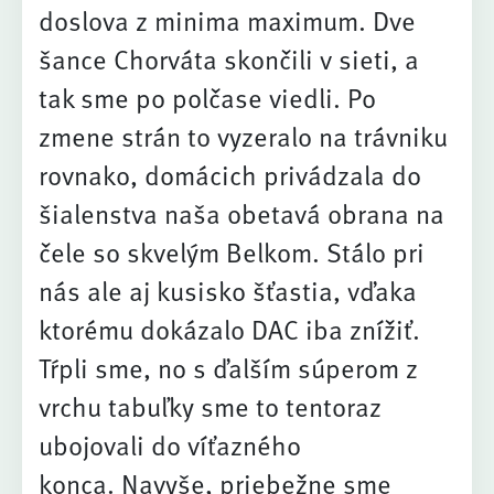
doslova z minima maximum. Dve
šance Chorváta skončili v sieti, a
tak sme po polčase viedli. Po
zmene strán to vyzeralo na trávniku
rovnako, domácich privádzala do
šialenstva naša obetavá obrana na
čele so skvelým Belkom. Stálo pri
nás ale aj kusisko šťastia, vďaka
ktorému dokázalo DAC iba znížiť.
Tŕpli sme, no s ďalším súperom z
vrchu tabuľky sme to tentoraz
ubojovali do víťazného
konca. Navyše, priebežne sme