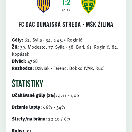
1:2
(0:2)
FC DAC Dunajská Streda - MŠK Žilina
Góly:
62. Sylla - 34. a 45.+ Roginić
ŽK:
39. Modesto, 77. Sylla - 58. Bari, 61. Roginić, 82.
Kopásek
Diváci:
4768
Rozhodca:
Dzivjak - Ferenc, Bobko (VAR: Ruc)
ŠTATISTIKY
Očakávané góly (xG):
4,11 - 1,00
Držanie lopty:
66% - 34%
Strely/na bránu:
22:10 / 6:3
Rohy:
9:1