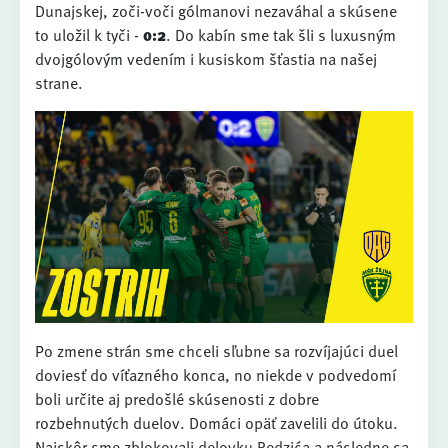
Dunajskej, zoči-voči gólmanovi nezaváhal a skúsene
to uložil k tyči -
0:2
. Do kabín sme tak šli s luxusným
dvojgólovým vedením i kusiskom šťastia na našej
strane.
Po zmene strán sme chceli sľubne sa rozvíjajúci duel
doviesť do víťazného konca, no niekde v podvedomí
boli určite aj predošlé skúsenosti z dobre
rozbehnutých duelov. Domáci opäť zavelili do útoku.
Najskôr sme zblokovali delovku Redzića a následne sa