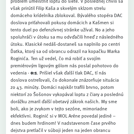
problém umeistniť loptu do siete. V poslednej chvíli sa
však prirútil Filip Kaša a skvelým sklzom strelu
domáceho krídelníka zblokoval. Bývalého stopéra DAC
doslova priťahovali pokusy domácich a Kašmen si
tento duel po defenzívnej stránke užíval. No a jeho
spoluhráči v útoku sa mu odvďačili hneď z následného
útoku. Klasické nedáš-dostaneš sa naplnilo po centri
Ďatka, ktorý sa od obrancu odrazil na kopačku Marka
Roginića. Ten už vedel, čo má robiť a svojím
premiérovým ligovým gólom nás poslal pohotovo do
vedenia -
0:1
. Prišiel však ďalší tlak DAC, tí nás
doslova ostreľovali, čo dokonale znázorňuje situácia
zo 43. minúty. Domáci najskôr trafili brvno, potom
niektorí zo Šošonov vykopával loptu z čiary a poslednú
dorážku zmaril ďalší obetavý zákrok našich. My sme
boli, ako je zvykom v tejto sezóne, mimoriadne
ekfektívni. Roginić si v MOL Aréne povedal jediné –
dnes budem hrdinom! V nadstavenom čase prvého
dejstva pretlačil v súboji jeden na jeden obrancu