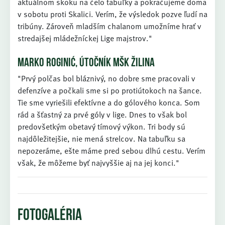
aktuálnom skoku na čelo tabuľky a pokračujeme doma
v sobotu proti Skalici. Verím, že výsledok pozve ľudí na
tribúny. Zároveň mladším chalanom umožníme hrať v
stredajšej mládežníckej Lige majstrov."
MARKO ROGINIĆ, ÚTOČNÍK MŠK ŽILINA
"Prvý polčas bol bláznivý, no dobre sme pracovali v
defenzíve a počkali sme si po protiútokoch na šance.
Tie sme vyriešili efektívne a do gólového konca. Som
rád a šťastný za prvé góly v lige. Dnes to však bol
predovšetkým obetavý tímový výkon. Tri body sú
najdôležitejšie, nie mená strelcov. Na tabuľku sa
nepozeráme, ešte máme pred sebou dlhú cestu. Verím
však, že môžeme byť najvyššie aj na jej konci."
FOTOGALÉRIA