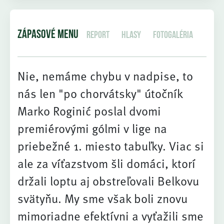
ZÁPASOVÉ MENU
Report
Hlasy
Fotogaléria
Nie, nemáme chybu v nadpise, to
nás len "po chorvátsky" útočník
Marko Roginić poslal dvomi
premiérovými gólmi v lige na
priebežné 1. miesto tabuľky. Viac si
ale za víťazstvom šli domáci, ktorí
držali loptu aj obstreľovali Belkovu
svätyňu. My sme však boli znovu
mimoriadne efektívni a vyťažili sme