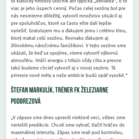
to klasický hrotový útočník ani typická „deviatka“, o to
viac je jeho úspech cenný. Počas celej sezóny bol pre
nás nesmierne dôležitý, vytvoril množstvo situácií aj
pre spoluhráčov, ktoré sa často ešte dali lepšie
vyriešiť. Gratulujem mu a ďakujem jemu i celému tímu,
ktorý makal celú sezónu. Rovnako ďakujem aj
žilinskému náročnému fanúšikovi. V tejto sezóne sme
ukázali, že keď sa spojíme, vieme vytvoriť výbornú
atmosféru. Hráči energiu z tribún vždy cítia a presne
takú budeme chcieť vytvoriť aj v novej sezóne. Tá
prinesie nové méty a naše ambície budú opäť vysoké.“
ŠTEFAN MARKULÍK, TRÉNER FK ŽELEZIARNE
PODBREZOVÁ
„V zápase sme dnes upravili niektoré veci, vôbec sme
neriešili predikcie. Chceli sme vyhrať, tlačiť hráčov do
maximálnej intenzity. Zápas sme mali pod kontrolou,