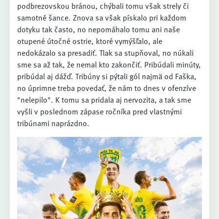
podbrezovskou bránou, chýbali tomu však strely či
samotné šance. Znova sa však pískalo pri každom
dotyku tak často, no nepomáhalo tomu ani naše
otupené útočné ostrie, ktoré vymýšľalo, ale
nedokázalo sa presadiť. Tlak sa stupňoval, no núkali
sme sa až tak, že nemal kto zakončiť. Pribúdali minúty,
pribúdal aj dážď. Tribúny si pýtali gól najmä od Faška,
no úprimne treba povedať, že nám to dnes v ofenzíve
"nelepilo". K tomu sa pridala aj nervozita, a tak sme
vyšli v poslednom zápase ročníka pred vlastnými
tribúnami naprázdno.