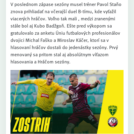
V poslednom zápase sezóny musel tréner Pavol Staňo
znova prihliadať na včerajší duel B-tímu, kde vyťažil
viacerých hráčov. Voľno tak mali , medzi zranenými
stále bol aj Kubo Badžgoň. Ešte pred výkopom sa
gratulovalo za anketu Úniu futbalových profesionálov
dvojici Michal Faško a Miroslav Káčer, ktorí sa v
hlasovaní hráčov dostali do jedenástky sezóny. Prvý
menovaný sa pritom stal aj absolútnym víťazom
hlasovania a Hráčom sezóny.