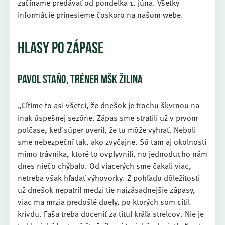
začíname predávať od pondelka 1. júna. Všetky
informácie prinesieme čoskoro na našom webe.
HLASY PO ZÁPASE
PAVOL STAŇO, TRÉNER MŠK ŽILINA
„Cítime to asi všetci, že dnešok je trochu škvrnou na
inak úspešnej sezóne. Zápas sme stratili už v prvom
polčase, keď súper uveril, že tu môže vyhrať. Neboli
sme nebezpeční tak, ako zvyčajne. Sú tam aj okolnosti
mimo trávnika, ktoré to ovplyvnili, no jednoducho nám
dnes niečo chýbalo. Od viacerých sme čakali viac,
netreba však hľadať výhovorky. Z pohľadu dôležitosti
už dnešok nepatril medzi tie najzásadnejšie zápasy,
viac ma mrzia predošlé duely, po ktorých som cítil
krivdu. Faša treba doceniť za titul kráľa strelcov. Nie je