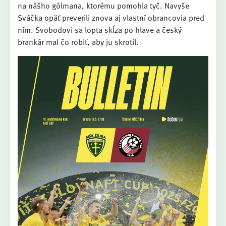
na nášho gólmana, ktorému pomohla tyč. Navyše
Sváčka opäť preverili znova aj vlastní obrancovia pred
ním. Svobodovi sa lopta skĺza po hlave a český
brankár mal čo robiť, aby ju skrotil.