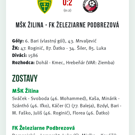
0:2
(0:2)
MŠK Žilina - FK Železiarne Podbrezová
Góly:
6. Bari (vlastný gól), 43. Mrvaljević
ŽK:
47. Roginić, 87. Ďatko - 34. Šiler, 85. Luka
Diváci:
1586
Rozhodca:
Dohál - Kmec, Hrebeňár (VAR: Ziemba)
ZOSTAVY
MŠK Žilina
Sváček - Svoboda (46. Mohammed), Kaša, Minárik -
Szánthó (46. Iľko), Káčer (C) (77. Baleja), Bzdyl, Bari -
M. Faško, Juliš (46. Roginić), Florea (46. Ďatko)
FK Železiarne Podbrezová