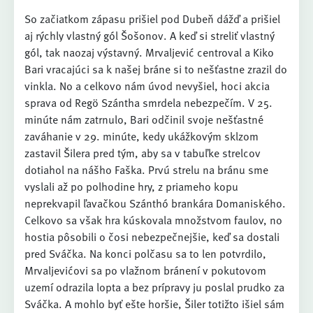
So začiatkom zápasu prišiel pod Dubeň dážď a prišiel
aj rýchly vlastný gól Šošonov. A keď si streliť vlastný
gól, tak naozaj výstavný. Mrvaljević centroval a Kiko
Bari vracajúci sa k našej bráne si to nešťastne zrazil do
vinkla. No a celkovo nám úvod nevyšiel, hoci akcia
sprava od Regö Szántha smrdela nebezpečím. V 25.
minúte nám zatrnulo, Bari odčinil svoje nešťastné
zaváhanie v 29. minúte, kedy ukážkovým sklzom
zastavil Šilera pred tým, aby sa v tabuľke strelcov
dotiahol na nášho Faška. Prvú strelu na bránu sme
vyslali až po polhodine hry, z priameho kopu
neprekvapil ľavačkou Szánthó brankára Domaniského.
Celkovo sa však hra kúskovala množstvom faulov, no
hostia pôsobili o čosi nebezpečnejšie, keď sa dostali
pred Sváčka. Na konci polčasu sa to len potvrdilo,
Mrvaljevićovi sa po vlažnom bránení v pokutovom
uzemí odrazila lopta a bez prípravy ju poslal prudko za
Sváčka. A mohlo byť ešte horšie, Šiler totižto išiel sám