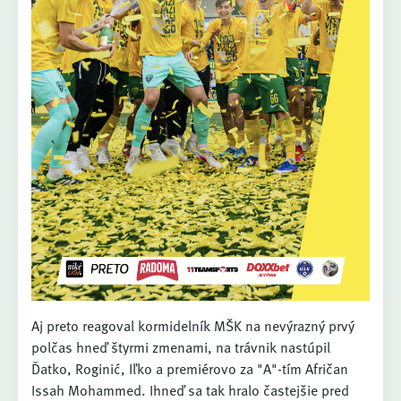
Aj preto reagoval kormidelník MŠK na nevýrazný prvý
polčas hneď štyrmi zmenami, na trávnik nastúpil
Ďatko, Roginić, Iľko a premiérovo za "A"-tím Afričan
Issah Mohammed. Ihneď sa tak hralo častejšie pred