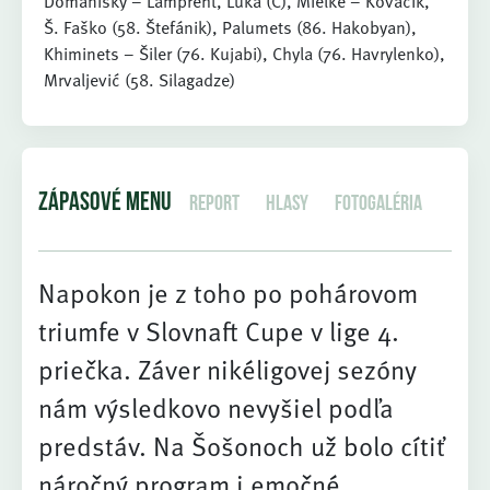
Domaniský – Lampreht, Luka (C), Mielke – Kováčik,
Š. Faško (58. Štefánik), Palumets (86. Hakobyan),
Khiminets – Šiler (76. Kujabi), Chyla (76. Havrylenko),
Mrvaljević (58. Silagadze)
ZÁPASOVÉ MENU
Report
Hlasy
Fotogaléria
Napokon je z toho po pohárovom
triumfe v Slovnaft Cupe v lige 4.
priečka. Záver nikéligovej sezóny
nám výsledkovo nevyšiel podľa
predstáv. Na Šošonoch už bolo cítiť
náročný program i emočné