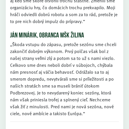
aj keď sme skóre otvorili trochu šťastne. Zmenili sme
organizáciu hry, čo domácich trochu prekvapilo. Moji
hráči odviedli dobrú robotu a som za to rád, pretože je
to pre nich dobrý impulz do prípravy.“
JÁN MINÁRIK, OBRANCA MŠK ŽILINA
„Škoda vstupu do zápasu, pretože sezónu sme chceli
zakončiť dobrým výkonom. Prvý polčas však bol z
našej strany veľmi zlý a potom sa to už s nami viezlo.
Celkovo sme dnes neboli dobrí v súbojoch, chýbala
nám presnosť aj väčia behavosť. Odrážalo sa to aj
smerom dopredu, nevytvárali sme si príležitosti a po
našich stratách sme sa museli brániť útokom
Podbrezovej. Je to nevydarený koniec sezóny, ktorá
nám však priniesla trofej a splnený cieľ. Nechceme
však žiť z minulosti. Pred nami je nová sezóna, nové
ciele, nové ambície a takisto Európa.“