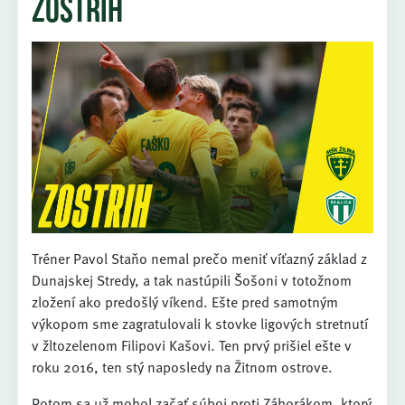
Zostrih
Tréner Pavol Staňo nemal prečo meniť víťazný základ z
Dunajskej Stredy, a tak nastúpili Šošoni v totožnom
zložení ako predošlý víkend. Ešte pred samotným
výkopom sme zagratulovali k stovke ligových stretnutí
v žltozelenom Filipovi Kašovi. Ten prvý prišiel ešte v
roku 2016, ten stý naposledy na Žitnom ostrove.
Potom sa už mohol začať súboj proti Záhorákom, ktorý