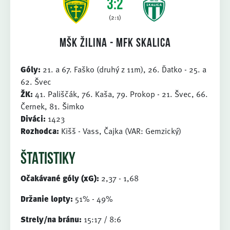
3:2
(2:1)
MŠK Žilina - MFK Skalica
Góly:
21. a 67. Faško (druhý z 11m), 26. Ďatko - 25. a
62. Švec
ŽK:
41. Pališčák, 76. Kaša, 79. Prokop - 21. Švec, 66.
Černek, 81. Šimko
Diváci:
1423
Rozhodca:
Kišš - Vass, Čajka (VAR: Gemzický)
ŠTATISTIKY
Očakávané góly (xG):
2,37 - 1,68
Držanie lopty:
51% - 49%
Strely/na bránu:
15:17 / 8:6