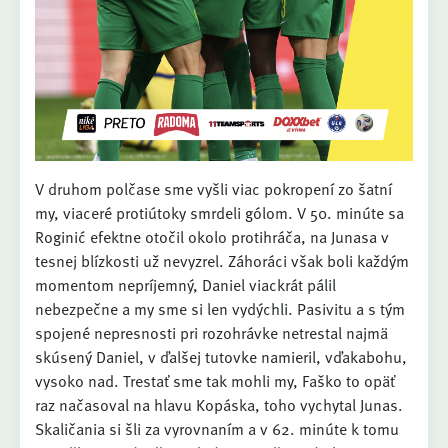
V druhom polčase sme vyšli viac pokropení zo šatní
my, viaceré protiútoky smrdeli gólom. V 50. minúte sa
Roginić efektne otočil okolo protihráča, na Junasa v
tesnej blízkosti už nevyzrel. Záhoráci však boli každým
momentom nepríjemný, Daniel viackrát pálil
nebezpečne a my sme si len vydýchli. Pasivitu a s tým
spojené nepresnosti pri rozohrávke netrestal najmä
skúsený Daniel, v ďalšej tutovke namieril, vďakabohu,
vysoko nad. Trestať sme tak mohli my, Faško to opäť
raz načasoval na hlavu Kopáska, toho vychytal Junas.
Skaličania si šli za vyrovnaním a v 62. minúte k tomu