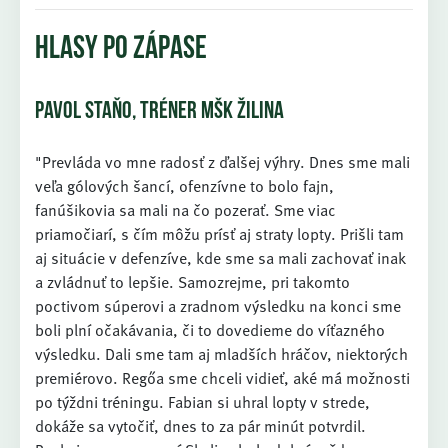
HLASY PO ZÁPASE
PAVOL STAŇO, TRÉNER MŠK ŽILINA
"Prevláda vo mne radosť z ďalšej výhry. Dnes sme mali
veľa gólových šancí, ofenzívne to bolo fajn,
fanúšikovia sa mali na čo pozerať. Sme viac
priamočiarí, s čím môžu prísť aj straty lopty. Prišli tam
aj situácie v defenzíve, kde sme sa mali zachovať inak
a zvládnuť to lepšie. Samozrejme, pri takomto
poctivom súperovi a zradnom výsledku na konci sme
boli plní očakávania, či to dovedieme do víťazného
výsledku. Dali sme tam aj mladších hráčov, niektorých
premiérovo. Regőa sme chceli vidieť, aké má možnosti
po týždni tréningu. Fabian si uhral lopty v strede,
dokáže sa vytočiť, dnes to za pár minút potvrdil.