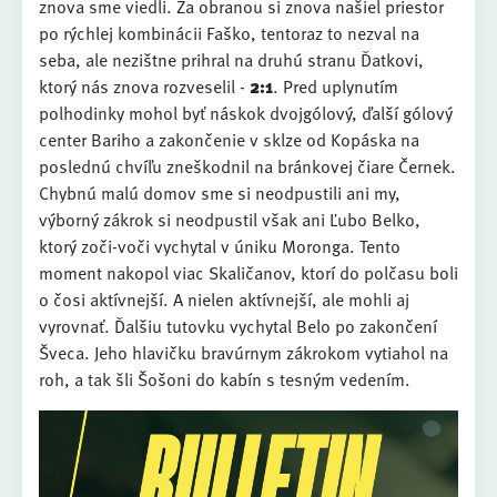
znova sme viedli. Za obranou si znova našiel priestor
po rýchlej kombinácii Faško, tentoraz to nezval na
seba, ale nezištne prihral na druhú stranu Ďatkovi,
ktorý nás znova rozveselil -
2:1
. Pred uplynutím
polhodinky mohol byť náskok dvojgólový, ďalší gólový
center Bariho a zakončenie v sklze od Kopáska na
poslednú chvíľu zneškodnil na bránkovej čiare Černek.
Chybnú malú domov sme si neodpustili ani my,
výborný zákrok si neodpustil však ani Ľubo Belko,
ktorý zoči-voči vychytal v úniku Moronga. Tento
moment nakopol viac Skaličanov, ktorí do polčasu boli
o čosi aktívnejší. A nielen aktívnejší, ale mohli aj
vyrovnať. Ďalšiu tutovku vychytal Belo po zakončení
Šveca. Jeho hlavičku bravúrnym zákrokom vytiahol na
roh, a tak šli Šošoni do kabín s tesným vedením.