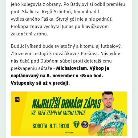
jeho kolegovia z obrany. Po Bzdylovi si odbil premiéru
proti Skalici aj Regő Szánthó, ten nahradil
vytlieskaného Faška. Štvrtý gól nie a nie padnúť,
Prokopa znova vychytal Junas po hlavičkovom
zakončení z rohu.
Budúci víkend bude sviatočný a k tomu aj futbalový.
Žltozelení cestujú k nováčikovi z Prešova.
Následne
nás čaká pod Dubňom súboj proti doterajšiemu
prekvapeniu súťaže -
Michalovciam. Výkop je
naplánovaný na 8. november o 18:00 hod.
Vstupenky sú už v predaji.