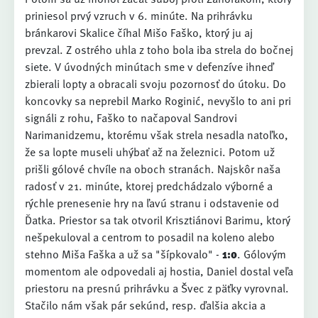
priniesol prvý vzruch v 6. minúte. Na prihrávku
bránkarovi Skalice číhal Mišo Faško, ktorý ju aj
prevzal. Z ostrého uhla z toho bola iba strela do bočnej
siete. V úvodných minútach sme v defenzíve ihneď
zbierali lopty a obracali svoju pozornosť do útoku. Do
koncovky sa neprebil Marko Roginić, nevyšlo to ani pri
signáli z rohu, Faško to načapoval Sandrovi
Narimanidzemu, ktorému však strela nesadla natoľko,
že sa lopte museli uhýbať až na železnici. Potom už
prišli gólové chvíle na oboch stranách. Najskôr naša
radosť v 21. minúte, ktorej predchádzalo výborné a
rýchle prenesenie hry na ľavú stranu i odstavenie od
Ďatka. Priestor sa tak otvoril Krisztiánovi Barimu, ktorý
nešpekuloval a centrom to posadil na koleno alebo
stehno Miša Faška a už sa "šípkovalo" -
1:0
. Gólovým
momentom ale odpovedali aj hostia, Daniel dostal veľa
priestoru na presnú prihrávku a Švec z päťky vyrovnal.
Stačilo nám však pár sekúnd, resp. ďalšia akcia a