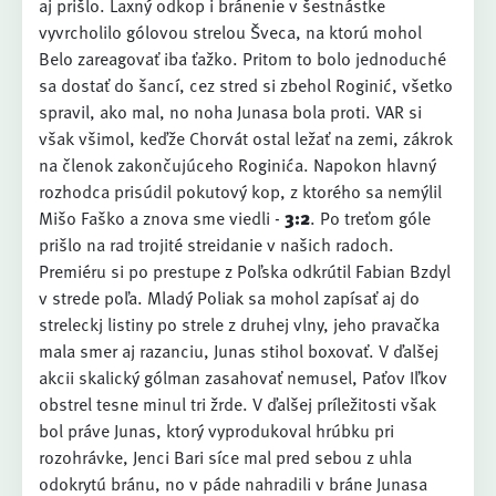
aj prišlo. Laxný odkop i bránenie v šestnástke
vyvrcholilo gólovou strelou Šveca, na ktorú mohol
Belo zareagovať iba ťažko. Pritom to bolo jednoduché
sa dostať do šancí, cez stred si zbehol Roginić, všetko
spravil, ako mal, no noha Junasa bola proti. VAR si
však všimol, keďže Chorvát ostal ležať na zemi, zákrok
na členok zakončujúceho Roginića. Napokon hlavný
rozhodca prisúdil pokutový kop, z ktorého sa nemýlil
Mišo Faško a znova sme viedli -
3:2
. Po treťom góle
prišlo na rad trojité streidanie v našich radoch.
Premiéru si po prestupe z Poľska odkrútil Fabian Bzdyl
v strede poľa. Mladý Poliak sa mohol zapísať aj do
streleckj listiny po strele z druhej vlny, jeho pravačka
mala smer aj razanciu, Junas stihol boxovať. V ďalšej
akcii skalický gólman zasahovať nemusel, Paťov Iľkov
obstrel tesne minul tri žrde. V ďalšej príležitosti však
bol práve Junas, ktorý vyprodukoval hrúbku pri
rozohrávke, Jenci Bari síce mal pred sebou z uhla
odokrytú bránu, no v páde nahradili v bráne Junasa