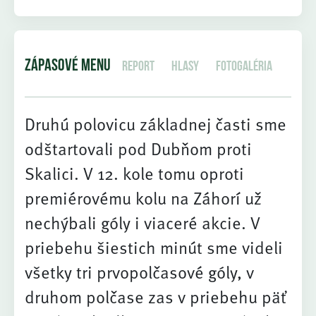
ZÁPASOVÉ MENU
Report
Hlasy
Fotogaléria
Druhú polovicu základnej časti sme
odštartovali pod Dubňom proti
Skalici. V 12. kole tomu oproti
premiérovému kolu na Záhorí už
nechýbali góly i viaceré akcie. V
priebehu šiestich minút sme videli
všetky tri prvopolčasové góly, v
druhom polčase zas v priebehu päť