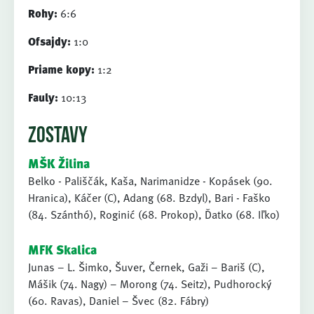
Rohy:
6:6
Ofsajdy:
1:0
Priame kopy:
1:2
Fauly:
10:13
ZOSTAVY
MŠK Žilina
Belko - Pališčák, Kaša, Narimanidze - Kopásek (90.
Hranica), Káčer (C), Adang (68. Bzdyl), Bari - Faško
(84. Szánthó), Roginić (68. Prokop), Ďatko (68. Iľko)
MFK Skalica
Junas – L. Šimko, Šuver, Černek, Gaži – Bariš (C),
Mášik (74. Nagy) – Morong (74. Seitz), Pudhorocký
(60. Ravas), Daniel – Švec (82. Fábry)