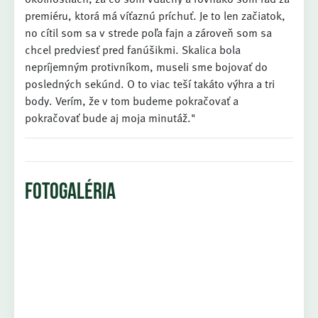
premiéru, ktorá má víťaznú príchuť. Je to len začiatok,
no cítil som sa v strede poľa fajn a zároveň som sa
chcel predviesť pred fanúšikmi. Skalica bola
nepríjemným protivníkom, museli sme bojovať do
posledných sekúnd. O to viac teší takáto výhra a tri
body. Verím, že v tom budeme pokračovať a
pokračovať bude aj moja minutáž."
FOTOGALÉRIA