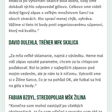
Reakcia po vyrovnaní Skalice bola dobrá, vždy sme
dokázali rýchlo odpovedať gólovo. Celkovo sme videli
dobrý ligový zápas s veľkým množstvom šancí na
oboch stranách. Kto spraví menej chýb, vyhráva.
Vážime si tieto tri body proti organizovanému súperovi,
ktorý má kvalitu."
DAVID OULEHLA, TRÉNER MFK SKALICA
„Za mňa veľké sklamanie, najmä z výsledku. Herne mal
náš zápas vysoké parametre, chcem za to chlapcom
poďakovať. Bol to jeden z najlepších zápasov pod
mojim vedením, ale je nám to k ničomu. Vytvorili sme
si v Žiline šance, čo je na pohľad OK, ale futbal sa hrá
na góly a body.“
FABIAN BZDYL, STREDOPOLIAR MŠK ŽILINA
"Konečne som mohol nastúpiť po všetkých
okolnostiach, za čo som vďačný a rovnako som rád za