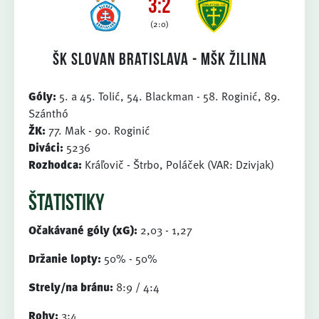
3:2
(2:0)
ŠK Slovan Bratislava - MŠK Žilina
Góly:
5. a 45. Tolić, 54. Blackman - 58. Roginić, 89.
Szánthó
ŽK:
77. Mak - 90. Roginić
Diváci:
5236
Rozhodca:
Kráľovič - Štrbo, Poláček (VAR: Dzivjak)
ŠTATISTIKY
Očakávané góly (xG):
2,03 - 1,27
Držanie lopty:
50% - 50%
Strely/na bránu:
8:9 / 4:4
Rohy:
3:4