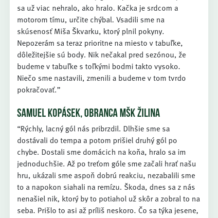
sa už viac nehralo, ako hralo. Kačka je srdcom a
motorom tímu, určite chýbal. Vsadili sme na
skúsenosť Miša Škvarku, ktorý plnil pokyny.
Nepozerám sa teraz prioritne na miesto v tabuľke,
dôležitejšie sú body. Nik nečakal pred sezónou, že
budeme v tabuľke s toľkými bodmi takto vysoko.
Niečo sme nastavili, zmenili a budeme v tom tvrdo
pokračovať.”
SAMUEL KOPÁSEK, OBRANCA MŠK ŽILINA
“Rýchly, lacný gól nás pribrzdil. Dlhšie sme sa
dostávali do tempa a potom prišiel druhý gól po
chybe. Dostali sme domácich na koňa, hralo sa im
jednoduchšie. Až po treťom góle sme začali hrať našu
hru, ukázali sme aspoň dobrú reakciu, nezabalili sme
to a napokon siahali na remízu. Škoda, dnes sa z nás
nenašiel nik, ktorý by to potiahol už skôr a zobral to na
seba. Prišlo to asi až príliš neskoro. Čo sa týka jesene,