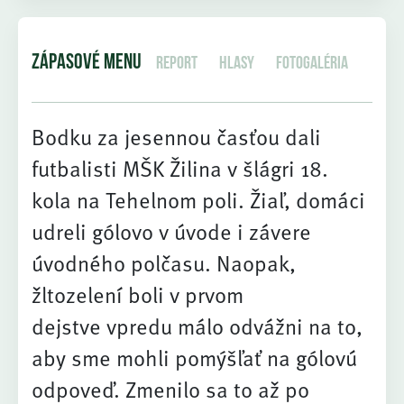
ZÁPASOVÉ MENU
Report
Hlasy
Fotogaléria
Bodku za jesennou časťou dali
futbalisti MŠK Žilina v šlágri 18.
kola na Tehelnom poli. Žiaľ, domáci
udreli gólovo v úvode i závere
úvodného polčasu. Naopak,
žltozelení boli v prvom
dejstve vpredu málo odvážni na to,
aby sme mohli pomýšľať na gólovú
odpoveď. Zmenilo sa to až po