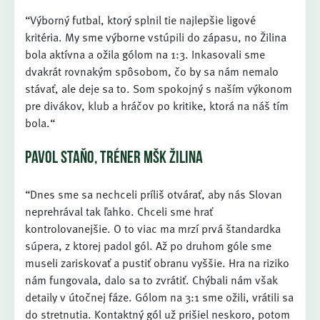
“Výborný futbal, ktorý splnil tie najlepšie ligové
kritéria. My sme výborne vstúpili do zápasu, no Žilina
bola aktívna a ožila gólom na 1:3. Inkasovali sme
dvakrát rovnakým spôsobom, čo by sa nám nemalo
stávať, ale deje sa to. Som spokojný s naším výkonom
pre divákov, klub a hráčov po kritike, ktorá na náš tím
bola.“
PAVOL STAŇO, TRÉNER MŠK ŽILINA
“Dnes sme sa nechceli príliš otvárať, aby nás Slovan
neprehrával tak ľahko. Chceli sme hrať
kontrolovanejšie. O to viac ma mrzí prvá štandardka
súpera, z ktorej padol gól. Až po druhom góle sme
museli zariskovať a pustiť obranu vyššie. Hra na riziko
nám fungovala, dalo sa to zvrátiť. Chýbali nám však
detaily v útočnej fáze. Gólom na 3:1 sme ožili, vrátili sa
do stretnutia. Kontaktný gól už prišiel neskoro, potom