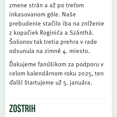
zmene strán a až po treťom
inkasovanom góle. Naše
prebudenie stačilo iba na zníženie
z kopačiek Roginića a Szánthá.
Šošonov tak tretia prehra v rade
odsunula na zimné 4. miesto.
Ďakujeme fanúšikom za podporu v
celom kalendárnom roku 2025, ten
ďalší štartujeme už 5. januára.
Zostrih