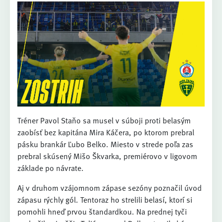
Tréner Pavol Staňo sa musel v súboji proti belasým
zaobísť bez kapitána Mira Káčera, po ktorom prebral
pásku brankár Ľubo Belko. Miesto v strede poľa zas
prebral skúsený Mišo Škvarka, premiérovo v ligovom
základe po návrate.
Aj v druhom vzájomnom zápase sezóny poznačil úvod
zápasu rýchly gól. Tentoraz ho strelili belasí, ktorí si
pomohli hneď prvou štandardkou. Na prednej tyči