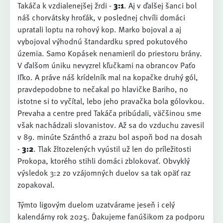
Takáča k vzdialenejšej žrdi -
3:1
. Aj v ďalšej šanci bol
náš chorvátsky hroťák, v poslednej chvíli domáci
upratali loptu na rohový kop. Marko bojoval a aj
vybojoval výhodnú štandardku spred pokutového
územia. Samo Kopásek nenamieril do priestoru brány.
V ďalšom úniku nevyzrel kľučkami na obrancov Paťo
Iľko. A práve náš krídelník mal na kopačke druhý gól,
pravdepodobne to nečakal po hlavičke Bariho, no
istotne si to vyčítal, lebo jeho pravačka bola gólovkou.
Prevaha a centre pred Takáča pribúdali, väčšinou sme
však nachádzali slovanistov. Až sa do vzduchu zavesil
v 89. minúte Szánthó a zrazu bol aspoň bod na dosah
-
3:2
. Tlak žltozelených vyústil už len do príležitosti
Prokopa, ktorého stihli domáci zblokovať. Obvyklý
výsledok 3:2 zo vzájomných duelov sa tak opäť raz
zopakoval.
Týmto ligovým duelom uzatvárame jeseň i celý
kalendárny rok 2025. Ďakujeme fanúšikom za podporu