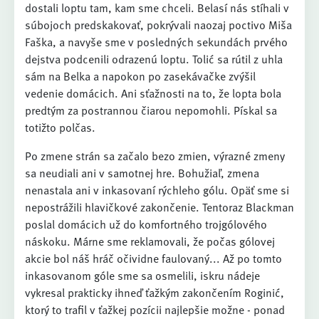
dostali loptu tam, kam sme chceli. Belasí nás stíhali v
súbojoch predskakovať, pokrývali naozaj poctivo Miša
Faška, a navyše sme v posledných sekundách prvého
dejstva podcenili odrazenú loptu. Tolić sa rútil z uhla
sám na Belka a napokon po zasekávačke zvýšil
vedenie domácich. Ani sťažnosti na to, že lopta bola
predtým za postrannou čiarou nepomohli. Pískal sa
totižto polčas.
Po zmene strán sa začalo bezo zmien, výrazné zmeny
sa neudiali ani v samotnej hre. Bohužiaľ, zmena
nenastala ani v inkasovaní rýchleho gólu. Opäť sme si
nepostrážili hlavičkové zakončenie. Tentoraz Blackman
poslal domácich už do komfortného trojgólového
náskoku. Márne sme reklamovali, že počas gólovej
akcie bol náš hráč očividne faulovaný... Až po tomto
inkasovanom góle sme sa osmelili, iskru nádeje
vykresal prakticky ihneď ťažkým zakončením Roginić,
ktorý to trafil v ťažkej pozícii najlepšie možne - ponad