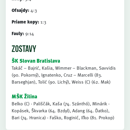
Ofsajdy:
4:3
Priame kopy:
1:3
Fauly:
9:14
ZOSTAVY
ŠK Slovan Bratislava
Takáč – Bajrić, Kašia, Wimmer – Blackman, Savvidis
(90. Pokorný), Ignatenko, Cruz – Marcelli (83.
Barseghjan), Tolić (90. Lichý), Weiss (C) (62. Mak)
MŠK Žilina
Belko (C) - Pališčák, Kaša (74. Szánthó), Minárik -
Kopásek, Škvarka (64. Bzdyl), Adang (64. Ďatko),
Bari (74. Hranica) - Faško, Roginić, Iľko (81. Prokop)