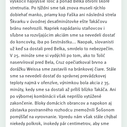
vyskočil najvyššie Tolić a ponad Belka otvoril skóre
stretnutia. Po týždni sme tak znova museli rýchlo
dobiehať manko, priamy kop Faška ani následná strela
Škvarku v úvodnej desaťminútovke ešte Takáčovu
bránu neohrozili. Napriek napádaniu staňovcov i
sľubne sa rozvíjajúcim akciám sme sa nevedeli dostať
do koncovky, iba po šestnástku... Naopak, slovanisti
už keď sa dostali pred Belka, smrdelo to nebezpečím.
V 25. minúte sme si vydýchli po tom, ako to Tolić
naservíroval pred Bela, Cruz opečiatkoval brvno a
dorážku Weissa sme zastavili na bránkovej čiare. Stále
sme sa nevedeli dostať do správnej prevádzkovej
teploty najmä v ofenzíve, výnimkou bola akcia z 35.
minúty, kedy sme sa dostali až príliš blízko Takáča. Ani
po výbornej kombinácii však neprišlo vytúžené
zakončenie. Bloky domácich obrancov a napokon aj
zástavka postranného rozhodcu znemožnili Šošonom
pomýšľať na vyrovnanie. Vpredu nám však stále chýbal
niekedy polkrok, inokedy pár centimetrov, aby sme