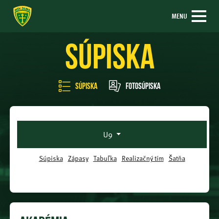
MENU
Súpiska
Súpiska
Fotosúpiska
U9
Súpiska
Zápasy
Tabuľka
Realizačný tím
Šatňa