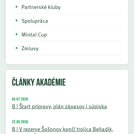
Partnerské kluby
Spolupráca
Mintal Cup
Zmluvy
ČLÁNKY AKADÉMIE
03.07.2026
B | Štart prípravy, plán zápasov i súpiska
22.05.2026
B | V rezerve Šošonov končí trojica Beňadik,