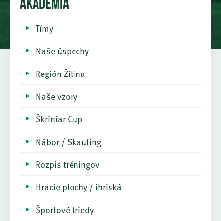
AKADÉMIA
Tímy
Naše úspechy
Región Žilina
Naše vzory
Škriniar Cup
Nábor / Skauting
Rozpis tréningov
Hracie plochy / ihriská
Športové triedy